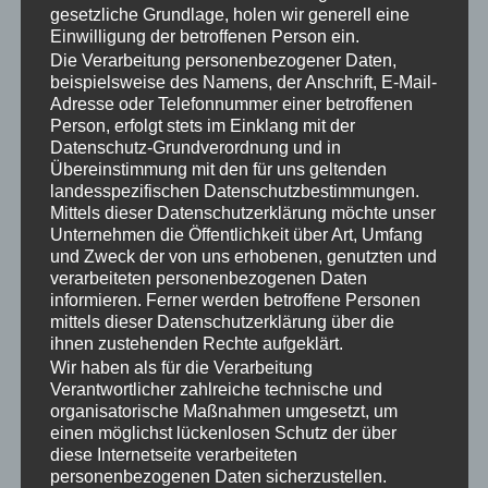
Die Sonderschau BioEnergy Wood, die das KWF
gesetzliche Grundlage, holen wir generell eine
gemeinsam mit der DLG vorbereitet, bietet eine
Einwilligung der betroffenen Person ein.
umfassende Darbietung der gesamten
Die Verarbeitung personenbezogener Daten,
beispielsweise des Namens, der Anschrift, E-Mail-
Wertschöpfungskette Energieholz incl. der
Adresse oder Telefonnummer einer betroffenen
Beerntung von Kurzumtriebsplantagen, der
Person, erfolgt stets im Einklang mit der
Präsentation verschiedener Heiztechniken sowie
Datenschutz-Grundverordnung und in
Energieholztechniken vom Hacker bis zum
Übereinstimmung mit den für uns geltenden
landesspezifischen Datenschutzbestimmungen.
vollautomatischen Spaltgerät. Abgerundet wird das
Mittels dieser Datenschutzerklärung möchte unser
Angebot Energieholz der Tagung durch einen
Unternehmen die Öffentlichkeit über Art, Umfang
Arbeitskreis „Holzenergie: Von der Vision zur
und Zweck der von uns erhobenen, genutzten und
Praxis“.
verarbeiteten personenbezogenen Daten
informieren. Ferner werden betroffene Personen
Die Fachexkursion – Forstliche
mittels dieser Datenschutzerklärung über die
Holzerntesysteme im Geländeeinsatz
ihnen zustehenden Rechte aufgeklärt.
Ergänzt wird der Messeteil bei der 15. KWF-Tagung
Wir haben als für die Verarbeitung
durch die bewährte Fachexkursion.
Verantwortlicher zahlreiche technische und
organisatorische Maßnahmen umgesetzt, um
Nur wenige Kilometer vom Messeareal entfernt
einen möglichst lückenlosen Schutz der über
werden den Fachbesuchern auf einem mehr als 12
diese Internetseite verarbeiteten
km langen Rundkurs moderne Holzerntesysteme im
personenbezogenen Daten sicherzustellen.