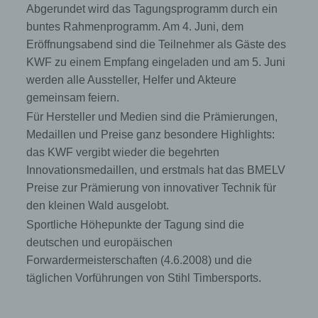
Ortswechsel dieser natürlichen Person zu
Abgerundet wird das Tagungsprogramm durch ein
analysieren oder vorherzusagen.
buntes Rahmenprogramm. Am 4. Juni, dem
Eröffnungsabend sind die Teilnehmer als Gäste des
KWF zu einem Empfang eingeladen und am 5. Juni
f) Pseudonymisierung
werden alle Aussteller, Helfer und Akteure
gemeinsam feiern.
Pseudonymisierung ist die Verarbeitung
personenbezogener Daten in einer Weise, auf
Für Hersteller und Medien sind die Prämierungen,
welche die personenbezogenen Daten ohne
Medaillen und Preise ganz besondere Highlights:
Hinzuziehung zusätzlicher Informationen nicht
das KWF vergibt wieder die begehrten
mehr einer spezifischen betroffenen Person
zugeordnet werden können, sofern diese
Innovationsmedaillen, und erstmals hat das BMELV
zusätzlichen Informationen gesondert
Preise zur Prämierung von innovativer Technik für
aufbewahrt werden und technischen und
organisatorischen Maßnahmen unterliegen, die
den kleinen Wald ausgelobt.
gewährleisten, dass die personenbezogenen
Sportliche Höhepunkte der Tagung sind die
Daten nicht einer identifizierten oder
deutschen und europäischen
identifizierbaren natürlichen Person
zugewiesen werden.
Forwardermeisterschaften (4.6.2008) und die
täglichen Vorführungen von Stihl Timbersports.
g) Verantwortlicher oder für die