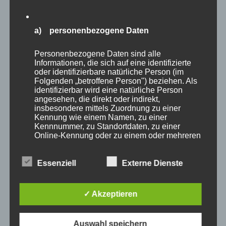
Auf der Exkursion spielt das Thema Sturm ebenfalls
wieder eine herausragende Rolle: die Besucher
a) personenbezogene Daten
haben die Möglichkeit, sich unterschiedliche
Aufarbeitungsstrategien des Sturmholzes
Personenbezogene Daten sind alle
anzusehen, Wiederbewaldungsstrategien zu
Informationen, die sich auf eine identifizierte
diskutieren, oder auch moderne Holzernte an
oder identifizierbare natürliche Person (im
Folgenden „betroffene Person") beziehen. Als
besonders steilen Hängen und in
identifizierbar wird eine natürliche Person
Naturschutzgebieten zu erleben.
angesehen, die direkt oder indirekt,
insbesondere mittels Zuordnung zu einer
Kongress, Foren und Arbeitskreise – für alle
Kennung wie einem Namen, zu einer
forstlichen Zielgruppen ist etwas dabei
Kennnummer, zu Standortdaten, zu einer
Das seit dem 18. Januar 2007 für jeden Waldbesitzer
Online-Kennung oder zu einem oder mehreren
besonderen Merkmalen, die Ausdruck der
in Deutschland brisante Problem der
physischen, physiologischen, genetischen,
Klimaveränderung und seine Folgen für das Sturm-
psychischen, wirtschaftlichen, kulturellen oder
Essenziell
Externe Dienste
sozialen Identität dieser natürlichen Person
und Katastrophenmanagement wurden zum Top-
sind, identifiziert werden kann.
Thema der KWF-Tagung, als Sturm „Kyrill“ das
✓ Akzeptieren
geplante Messegelände in Schmallenberg nahezu
komplett verwüstete.
b) betroffene Person
Auswahl speichern
Aus diesem Grunde wird die Frage des