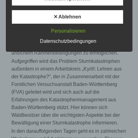
Risikomanagements schon bei der
Betroffene Person ist jede identifizierte oder
identifizierbare natürliche Person, deren
Eröffnungsveranstaltung der KWF-Tagung a,m
✕ Ablehnen
personenbezogene Daten von dem für die
4.6.2008 im Vordergrund stehen, wenn aus
Verarbeitung Verantwortlichen verarbeitet
wissenschaftlicher, aus forstbetrieblicher und aus
werden.
Personalisieren
holzwirtschaftlicher Sicht Strategien vorgestellt
Datenschutzbedingungen
werden, um ein wirtschaftliches Handeln unter
unsichern Rahmenbedingungen zu ermöglichen.
c) Verarbeitung
Aufgegriffen wird das Problem Sturmkatastrophen
Verarbeitung ist jeder mit oder ohne Hilfe
außerdem in einem Arbeitskreis „Kyrill: Lehren aus
automatisierter Verfahren ausgeführte Vorgang
der Katastrophe?“, der in Zusammenarbeit mit der
oder jede solche Vorgangsreihe im
Zusammenhang mit personenbezogenen
Forstlichen Versuchsanstalt Baden-Württemberg
Daten wie das Erheben, das Erfassen, die
(FVA) geleitet wird und sich auch auf die
Organisation, das Ordnen, die Speicherung,
Erfahrungen des Katastrophenmanagement aus
die Anpassung oder Veränderung, das
Auslesen, das Abfragen, die Verwendung, die
Baden-Württemberg stützt. Hier können sich
Offenlegung durch Übermittlung, Verbreitung
Waldbesitzer über die wichtigsten Aspekte bei der
oder eine andere Form der Bereitstellung, den
Abgleich oder die Verknüpfung, die
Bewältigung einer Sturmkatastrophe informieren.
Einschränkung, das Löschen oder die
In den darauffolgenden Tagen geht es in zahlreichen
Vernichtung.