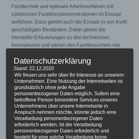
Forsttechnik und optimale Arbeitsverfahren mit
zahlreichen Funktionsdemonstrationen im Einsatz
vorführen. Dazu gehört auch der Einsatz in von Kyrill
geschädigten Beständen. Dabei geben die
Hersteller Erläuterungen zu den technischen
Innovationen und stehen den Fachbesuchern vier
Tage lang Rede und Antwort.
Datenschutzerklärung
Auf dem Messegelände werden als besondere
Stand: 22.12.2020
Höhepunkte unter anderem die Sonderschau
Wir freuen uns sehr über Ihr Interesse an unserem
BioEnergy Wood, die Sonderschau Saatguternte
Unternehmen. Eine Nutzung der Internetseiten ist
und Pferderückung sowie eine Spezialausstellung
grundsätzlich ohne jede Angabe
Weihnachtsbaum zählen. Darüber hinaus werden
personenbezogener Daten möglich. Sofern eine
betroffene Person besondere Services unseres
die Eigentümer kleinerer Waldflächen im Rahmen
Unternehmens über unsere Internetseite in
einer Messetour „Technik für den kleinen Wald“ auf
Anspruch nehmen möchte, könnte jedoch eine
die Anbieter aufmerksam gemacht, die
Verarbeitung personenbezogener Daten
Entwicklungen zeigen speziell für die
erforderlich werden. Ist die Verarbeitung
personenbezogener Daten erforderlich und
Bewirtschaftung kleinerer Waldbestände.
besteht für eine solche Verarbeitung keine