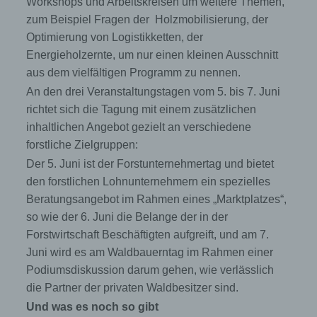
Workshops und Arbeitskreisen um weitere Themen,
zum Beispiel Fragen der Holzmobilisierung, der
Optimierung von Logistikketten, der
d) Einschränkung der Verarbeitung
Energieholzernte, um nur einen kleinen Ausschnitt
aus dem vielfältigen Programm zu nennen.
Einschränkung der Verarbeitung ist die
Markierung gespeicherter personenbezogener
An den drei Veranstaltungstagen vom 5. bis 7. Juni
Daten mit dem Ziel, ihre künftige Verarbeitung
richtet sich die Tagung mit einem zusätzlichen
einzuschränken.
inhaltlichen Angebot gezielt an verschiedene
forstliche Zielgruppen:
e) Profiling
Der 5. Juni ist der Forstunternehmertag und bietet
den forstlichen Lohnunternehmern ein spezielles
Profiling ist jede Art der automatisierten
Beratungsangebot im Rahmen eines „Marktplatzes“,
Verarbeitung personenbezogener Daten, die
so wie der 6. Juni die Belange der in der
darin besteht, dass diese personenbezogenen
Daten verwendet werden, um bestimmte
Forstwirtschaft Beschäftigten aufgreift, und am 7.
persönliche Aspekte, die sich auf eine
Juni wird es am Waldbauerntag im Rahmen einer
natürliche Person beziehen, zu bewerten,
Podiumsdiskussion darum gehen, wie verlässlich
insbesondere, um Aspekte bezüglich
Arbeitsleistung, wirtschaftlicher Lage,
die Partner der privaten Waldbesitzer sind.
Gesundheit, persönlicher Vorlieben, Interessen,
Und was es noch so gibt
Zuverlässigkeit, Verhalten, Aufenthaltsort oder