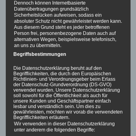
Dennoch können Internetbasierte
Einsatz von gut ausgebildeten Unternehmern und
Datenübertragungen grundsätzlich
Maschinenführern vorgeführt. Die Kommentierung
Sicherheitslücken aufweisen, sodass ein
der insgesamt 25 Exkursionsbilder übernehmen von
absoluter Schutz nicht gewährleistet werden kann.
den Herstellerfirmen unabhängige Fachleute. Das
Aus diesem Grund steht es jeder betroffenen
Person frei, personenbezogene Daten auch auf
bedeutet, die verschiedenen Arbeitsverfahren
alternativen Wegen, beispielsweise telefonisch,
werden direkt im Gelände den Besuchern
an uns zu übermitteln.
demonstriert, erläutert, zur Diskussion gestellt und
Begriffsbestimmungen
hinsichtlich der Wirtschaftlichkeit und Pfleglichkeit
auch bewertet. Für einen reibungslosen Ablauf
Die Datenschutzerklärung beruht auf den
erfolgt der Transport zwischen den
Begrifflichkeiten, die durch den Europäischen
Exkursionspunkten mit Kleinbussen. Jeder
Richtlinien- und Verordnungsgeber beim Erlass
der Datenschutz-Grundverordnung (DS-GVO)
Exkursionsteilnehmer kann sich darauf verlassen:
verwendet wurden. Unsere Datenschutzerklärung
das KWF ergreift als Veranstalter alle erforderlichen
soll sowohl für die Öffentlichkeit als auch für
unsere Kunden und Geschäftspartner einfach
Maßnahmen, um die Sicherheit der Fachbesucher
lesbar und verständlich sein. Um dies zu
zu gewährleisten. Doch sollte auch jede/r Einzelne
gewährleisten, möchten wir vorab die verwendeten
seinen Teil dazu beitragen. Deshalb ist es bei dem
Begrifflichkeiten erläutern.
Wir verwenden in dieser Datenschutzerklärung
Besuch der Fachexkursion Pflicht, einen Schutzhelm
unter anderem die folgenden Begriffe:
zu tragen.