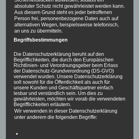
absoluter Schutz nicht gewährleistet werden kann.
Wirtschaft. Die vier Sonderschauen des KWF
Aus diesem Grund steht es jeder betroffenen
setzten auf die Themen Integriertes
Person frei, personenbezogene Daten auch auf
Waldbrandmanagement, Forschungsschwerpunkte
alternativen Wegen, beispielsweise telefonisch,
in der Forstwirtschaft, Tracking und Tracing in der
an uns zu übermitteln.
Holzbereitstellungskette und Prävention und
Begriffsbestimmungen
Bekämpfung von Schadinsekten einen besonderen
Fokus.
Die Datenschutzerklärung beruht auf den
Begrifflichkeiten, die durch den Europäischen
Abgerundet wurde das Programm durch
Richtlinien- und Verordnungsgeber beim Erlass
der Datenschutz-Grundverordnung (DS-GVO)
Fachvorträge, Podiumsdiskussionen und
verwendet wurden. Unsere Datenschutzerklärung
Gesprächskreise in der Zukunftwerkstatt
soll sowohl für die Öffentlichkeit als auch für
unsere Kunden und Geschäftspartner einfach
und dem Fachkongress. Experten und
lesbar und verständlich sein. Um dies zu
Expertnnen aus Wissenschaft und Praxis
gewährleisten, möchten wir vorab die verwendeten
präsentierten hier dem interessierten
Begrifflichkeiten erläutern.
Wir verwenden in dieser Datenschutzerklärung
Publikum unter anderem aktuelle
unter anderem die folgenden Begriffe:
Forschungsergebnisse und innovative
Lösungsansätze für die
Herausforderungen der modernen