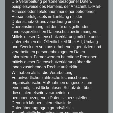
Die Verarbeitung personenbezogener Daten,
beispielsweise des Namens, der Anschrift, E-Mail-
Mit 521 Ausstellern aus 30 Ländern bot die
Adresse oder Telefonnummer einer betroffenen
KWF-Tagung eine einzigartige Plattform für
Person, erfolgt stets im Einklang mit der
den Austausch von Wissen und
Datenschutz-Grundverordnung und in
Erfahrungen und knüpfte damit nahtlos an
Übereinstimmung mit den für uns geltenden
landesspezifischen Datenschutzbestimmungen.
die Erfolge der vergangenen Tagungen an.
Mittels dieser Datenschutzerklärung möchte unser
Die diesjährige KWF-Tagung hat unsere
Unternehmen die Öffentlichkeit über Art, Umfang
Erwartungen vollumfänglich erfüllt. Die
und Zweck der von uns erhobenen, genutzten und
hohe Besucherzahl und die positive
verarbeiteten personenbezogenen Daten
informieren. Ferner werden betroffene Personen
Rückmeldung der Aussteller bestätigen
mittels dieser Datenschutzerklärung über die
den Erfolg der Veranstaltung und ihre
ihnen zustehenden Rechte aufgeklärt.
Bedeutung als globales Forstfachevent.
Wir haben als für die Verarbeitung
Verantwortlicher zahlreiche technische und
Neben der KWF-Expo, auf welcher die Aussteller
organisatorische Maßnahmen umgesetzt, um
auf 5,5 km vier Tage lang ihre Innovationen und den
einen möglichst lückenlosen Schutz der über
diese Internetseite verarbeiteten
neuesten Stand der Technik präsentierten, bot die
personenbezogenen Daten sicherzustellen.
Tagung ein umfangreiches Rahmenprogramm mit
Dennoch können Internetbasierte
Meisterschaften, Preisverleihungen und Besuchen
Datenübertragungen grundsätzlich
von hochrangigen Persönlichkeiten aus Politik und
Sicherheitslücken aufweisen, sodass ein