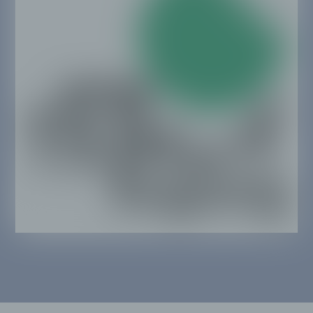
f) Pseudonymisierung
Pseudonymisierung ist die Verarbeitung
personenbezogener Daten in einer Weise, auf
welche die personenbezogenen Daten ohne
Hinzuziehung zusätzlicher Informationen nicht
mehr einer spezifischen betroffenen Person
zugeordnet werden können, sofern diese
zusätzlichen Informationen gesondert
aufbewahrt werden und technischen und
organisatorischen Maßnahmen unterliegen, die
gewährleisten, dass die personenbezogenen
Daten nicht einer identifizierten oder
identifizierbaren natürlichen Person
zugewiesen werden.
g) Verantwortlicher oder für die
Verarbeitung Verantwortlicher
Verantwortlicher oder für die Verarbeitung