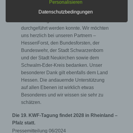
Personalisieren
personenbezogene Daten von dem für die
Eine Veranstaltung dieser Größe und
Verarbeitung Verantwortlichen verarbeitet
Datenschutzbedingungen
dieses Arbeitsumfangs nur in enormer
werden.
Teamleistung und mit starken Partnern
durchgeführt werden konnte. Wir möchten
uns herzlich bei unseren Partnern –
c) Verarbeitung
HessenForst, den Bundesforsten, der
Verarbeitung ist jeder mit oder ohne Hilfe
Bundeswehr, der Stadt Schwarzenborn
automatisierter Verfahren ausgeführte Vorgang
und der Stadt Neukirchen sowie dem
oder jede solche Vorgangsreihe im
Schwalm-Eder-Kreis bedanken. Unser
Zusammenhang mit personenbezogenen
Daten wie das Erheben, das Erfassen, die
besonderer Dank gilt ebenfalls dem Land
Organisation, das Ordnen, die Speicherung,
Hessen. Die andauernde Unterstützung
die Anpassung oder Veränderung, das
Auslesen, das Abfragen, die Verwendung, die
auf allen Ebenen ist wirklich etwas
Offenlegung durch Übermittlung, Verbreitung
Besonderes und wir wissen sie sehr zu
oder eine andere Form der Bereitstellung, den
schätzen.
Abgleich oder die Verknüpfung, die
Einschränkung, das Löschen oder die
Vernichtung.
Die 19. KWF-Tagung findet 2028 in Rheinland –
Pfalz statt.
Pressemitteilung 06/2024