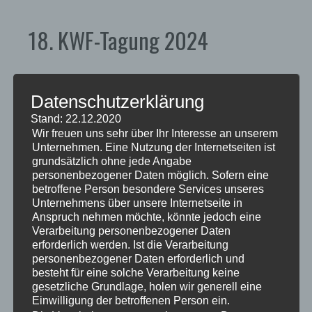
18. KWF-Tagung 2024
Die 18. KWF-Tagung, welche vom 19. bis 22. Juni
Datenschutzerklärung
2024 in Schwarzenborn stattfand, wurde mit
Stand: 22.12.2020
großem Erfolg beendet. Als international führende
Wir freuen uns sehr über Ihr Interesse an unserem
Unternehmen. Eine Nutzung der Internetseiten ist
Leitmesse für Forstwirtschaft konnte die
grundsätzlich ohne jede Angabe
Veranstaltung erneut bemerkenswerte
personenbezogener Daten möglich. Sofern eine
Besucherzahlen und eine durchweg positive
betroffene Person besondere Services unseres
Resonanz der Aussteller verzeichnen.
Unternehmens über unsere Internetseite in
Anspruch nehmen möchte, könnte jedoch eine
Rund 50.000 Fachbesucherinnen und
Verarbeitung personenbezogener Daten
Fachbesucher aus aller Welt nutzten bei teils
erforderlich werden. Ist die Verarbeitung
schwierigen Witterungsbedingungen die
personenbezogener Daten erforderlich und
Gelegenheit, sich über die neuesten Entwicklungen
besteht für eine solche Verarbeitung keine
gesetzliche Grundlage, holen wir generell eine
und Innovationen im Bereich der Forstwirtschaft zu
Einwilligung der betroffenen Person ein.
informieren.