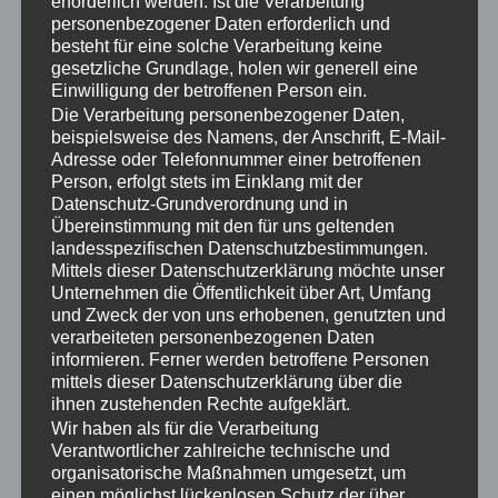
Löschen ohne Wasser
erforderlich werden. Ist die Verarbeitung
personenbezogener Daten erforderlich und
“UXO Fire Management
besteht für eine solche Verarbeitung keine
gesetzliche Grundlage, holen wir generell eine
Toolbox”:
Einwilligung der betroffenen Person ein.
Die Verarbeitung personenbezogener Daten,
Feuer auf munitionsbelasteten
beispielsweise des Namens, der Anschrift, E-Mail-
Flächen
Adresse oder Telefonnummer einer betroffenen
Person, erfolgt stets im Einklang mit der
Datenschutz-Grundverordnung und in
Übereinstimmung mit den für uns geltenden
landesspezifischen Datenschutzbestimmungen.
Mittels dieser Datenschutzerklärung möchte unser
Unternehmen die Öffentlichkeit über Art, Umfang
und Zweck der von uns erhobenen, genutzten und
verarbeiteten personenbezogenen Daten
informieren. Ferner werden betroffene Personen
mittels dieser Datenschutzerklärung über die
ihnen zustehenden Rechte aufgeklärt.
Wir haben als für die Verarbeitung
Verantwortlicher zahlreiche technische und
organisatorische Maßnahmen umgesetzt, um
einen möglichst lückenlosen Schutz der über