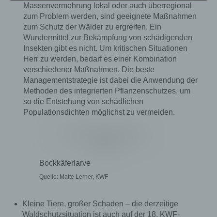
juristische Person, Behörde, Einrichtung oder
Massenvermehrung lokal oder auch überregional
andere Stelle, die personenbezogene Daten im
zum Problem werden, sind geeignete Maßnahmen
Auftrag des Verantwortlichen verarbeitet.
zum Schutz der Wälder zu ergreifen. Ein
Wundermittel zur Bekämpfung von schädigenden
Insekten gibt es nicht. Um kritischen Situationen
i) Empfänger
Herr zu werden, bedarf es einer Kombination
verschiedener Maßnahmen. Die beste
Empfänger ist eine natürliche oder juristische
Managementstrategie ist dabei die Anwendung der
Person, Behörde, Einrichtung oder andere
Methoden des integrierten Pflanzenschutzes, um
Stelle, der personenbezogene Daten
offengelegt werden, unabhängig davon, ob es
so die Entstehung von schädlichen
sich bei ihr um einen Dritten handelt oder nicht.
Populationsdichten möglichst zu vermeiden.
Behörden, die im Rahmen eines bestimmten
Untersuchungsauftrags nach dem Unionsrecht
oder dem Recht der Mitgliedstaaten
möglicherweise personenbezogene Daten
erhalten, gelten jedoch nicht als Empfänger.
Bockkäferlarve
Quelle: Malte Lerner, KWF
j) Dritter
Kleine Tiere, großer Schaden – die derzeitige
Dritter ist eine natürliche oder juristische
Waldschutzsituation ist auch auf der 18. KWF-