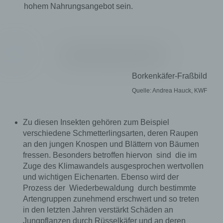
hohem Nahrungsangebot sein.
Name und Anschrift des für die Verarbeitung
Verantwortlichen
Verantwortlicher im Sinne der Datenschutz-
Grundverordnung, sonstiger in den Mitgliedstaaten
der Europäischen Union geltenden
Datenschutzgesetze und anderer Bestimmungen
Borkenkäfer-Fraßbild
mit datenschutzrechtlichem Charakter ist die:
KWF GmbH
Quelle: Andrea Hauck, KWF
Bernhard Hauck
Spremberger Straße 1
64823 Groß-Umstadt
Zu diesen Insekten gehören zum Beispiel
Deutschland
verschiedene Schmetterlingsarten, deren Raupen
06078/78530
an den jungen Knospen und Blättern von Bäumen
E-Mail: service@kwf-tagung.de
fressen. Besonders betroffen hiervon sind die im
DE813855226
Zuge des Klimawandels ausgesprochen wertvollen
und wichtigen Eichenarten. Ebenso wird der
Cookies / SessionStorage / LocalStorage
Prozess der Wiederbewaldung durch bestimmte
Artengruppen zunehmend erschwert und so treten
Die Internetseiten verwenden teilweise so
in den letzten Jahren verstärkt Schäden an
genannte Cookies, LocalStorage und
SessionStorage. Dies dient dazu, unser Angebot
Jungpflanzen durch Rüsselkäfer und an deren