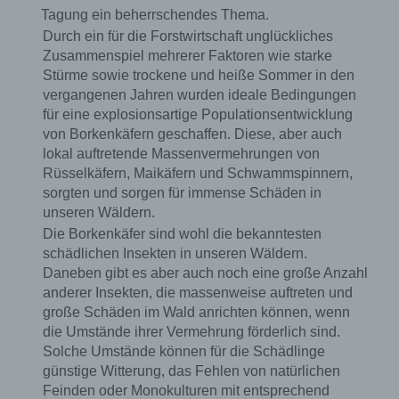
Person, Behörde, Einrichtung oder andere
Tagung ein beherrschendes Thema.
Stelle außer der betroffenen Person, dem
Verantwortlichen, dem Auftragsverarbeiter und
Durch ein für die Forstwirtschaft unglückliches
den Personen, die unter der unmittelbaren
Zusammenspiel mehrerer Faktoren wie starke
Verantwortung des Verantwortlichen oder des
Stürme sowie trockene und heiße Sommer in den
Auftragsverarbeiters befugt sind, die
vergangenen Jahren wurden ideale Bedingungen
personenbezogenen Daten zu verarbeiten.
für eine explosionsartige Populationsentwicklung
von Borkenkäfern geschaffen. Diese, aber auch
lokal auftretende Massenvermehrungen von
k) Einwilligung
Rüsselkäfern, Maikäfern und Schwammspinnern,
sorgten und sorgen für immense Schäden in
Einwilligung ist jede von der betroffenen
unseren Wäldern.
Person freiwillig für den bestimmten Fall in
Die Borkenkäfer sind wohl die bekanntesten
informierter Weise und unmissverständlich
abgegebene Willensbekundung in Form einer
schädlichen Insekten in unseren Wäldern.
Erklärung oder einer sonstigen eindeutigen
Daneben gibt es aber auch noch eine große Anzahl
bestätigenden Handlung, mit der die betroffene
anderer Insekten, die massenweise auftreten und
Person zu verstehen gibt, dass sie mit der
große Schäden im Wald anrichten können, wenn
Verarbeitung der sie betreffenden
die Umstände ihrer Vermehrung förderlich sind.
personenbezogenen Daten einverstanden ist.
Solche Umstände können für die Schädlinge
günstige Witterung, das Fehlen von natürlichen
Feinden oder Monokulturen mit entsprechend