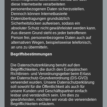
diese Internetseite verarbeiteten
Quelle: EFI
personenbezogenen Daten sicherzustellen.
Dennoch können Internetbasierte
Datenübertragungen grundsätzlich
Die Sonderschau und das WKR-Projekt
Sicherheitslücken aufweisen, sodass ein
dienen als Plattform für alle Akteure des
absoluter Schutz nicht gewährleistet werden kann.
Waldbrandmanagements aus Forst, Praxis,
Aus diesem Grund steht es jeder betroffenen
Politik und Öffentlichkeit.
Person frei, personenbezogene Daten auch auf
Ausbildungsmaterialien, Publikationen,
alternativen Wegen, beispielsweise telefonisch,
Technik und Ausrüstung sowohl für den
an uns zu übermitteln.
Einsatz als auch für die Präventionsarbeit
Begriffsbestimmungen
werden ausgestellt.
Die Datenschutzerklärung beruht auf den
Begrifflichkeiten, die durch den Europäischen
Richtlinien- und Verordnungsgeber beim Erlass
der Datenschutz-Grundverordnung (DS-GVO)
verwendet wurden. Unsere Datenschutzerklärung
soll sowohl für die Öffentlichkeit als auch für
unsere Kunden und Geschäftspartner einfach
lesbar und verständlich sein. Um dies zu
gewährleisten, möchten wir vorab die verwendeten
Begrifflichkeiten erläutern.