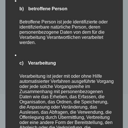
Quelle: EFI
b) betroffene Person
Betroffene Person ist jede identifizierte oder
Diese laden das Publikum ein, sich mit den
identifizierbare natürliche Person, deren
Werkzeugen vertraut zu machen. Experten vor
personenbezogene Daten von dem für die
Ort stehen für Fragen und Diskussionen zur
Verarbeitung Verantwortlichen verarbeitet
Verfügung. Darüber hinaus gibt es zwei
werden.
weitere Themenschwerpunkte zu „knappe
Ressource Wasser als Löschmittel,“
schwieriges Gelände und „munitionsbelastete
c) Verarbeitung
Flächen“, denn diese stellen das
Waldbrandmanagement zunehmend vor
Verarbeitung ist jeder mit oder ohne Hilfe
besondere Herausforderungen.
automatisierter Verfahren ausgeführte Vorgang
oder jede solche Vorgangsreihe im
Zusammenhang mit personenbezogenen
Daten wie das Erheben, das Erfassen, die
Organisation, das Ordnen, die Speicherung,
die Anpassung oder Veränderung, das
Auslesen, das Abfragen, die Verwendung, die
Offenlegung durch Übermittlung, Verbreitung
Sonderschau
oder eine andere Form der Bereitstellung, den
Abgleich oder die Verknüpfung, die