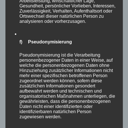
Arbeitsleistung, wirtschaftlicher Lage,
Gesundheit, persönlicher Vorlieben, Interessen,
Öffnungszeiten
Zuverlässigkeit, Verhalten, Aufenthaltsort oder
Ortswechsel dieser natürlichen Person zu
für Besucher:
analysieren oder vorherzusagen.
Täglich von 9 – 18 Uhr
Welche Vorgehensweisen, auch
f) Pseudonymisierung
abseits der traditionellen
Pseudonymisierung ist die Verarbeitung
Vorstellungen sind denkbar? Auf der
personenbezogener Daten in einer Weise, auf
Sonderschau sollen bewährte und
welche die personenbezogenen Daten ohne
Hinzuziehung zusätzlicher Informationen nicht
neue Möglichkeiten zum Monitoring,
mehr einer spezifischen betroffenen Person
zugeordnet werden können, sofern diese
zur Prävention und natürlich zur
zusätzlichen Informationen gesondert
Bekämpfung aufgezeigt werden, um
aufbewahrt werden und technischen und
organisatorischen Maßnahmen unterliegen, die
der Gefahr durch schädigende
gewährleisten, dass die personenbezogenen
Daten nicht einer identifizierten oder
Insekten zu begegnen.
identifizierbaren natürlichen Person
zugewiesen werden.