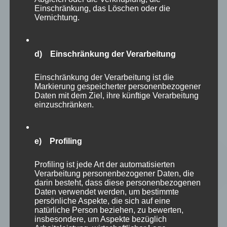
Einschränkung, das Löschen oder die
Vernichtung.
Wälder
d) Einschränkung der Verarbeitung
Insekten
Einschränkung der Verarbeitung ist die
Schäden
Markierung gespeicherter personenbezogener
Daten mit dem Ziel, ihre künftige Verarbeitung
einzuschränken.
e) Profiling
Ansprechpartner:
Profiling ist jede Art der automatisierten
Verarbeitung personenbezogener Daten, die
darin besteht, dass diese personenbezogenen
Andrea Hauck
Daten verwendet werden, um bestimmte
Tel. +49 (0) 6078/785-63
persönliche Aspekte, die sich auf eine
andrea.hauck@kwf-online.de
natürliche Person beziehen, zu bewerten,
insbesondere, um Aspekte bezüglich