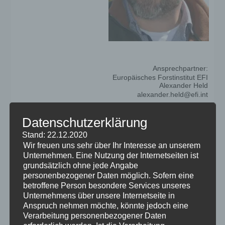
Ansprechpartner:
Europäisches Forstinstitut EFI
Alexander Held
alexander.held@efi.int
Datenschutzerklärung
Öffnungszeiten
für Besucher:
Stand: 22.12.2020
Wir freuen uns sehr über Ihr Interesse an unserem
Täglich von 9 – 18 Uhr
Unternehmen. Eine Nutzung der Internetseiten ist
grundsätzlich ohne jede Angabe
Vor – während – nach dem
personenbezogener Daten möglich. Sofern eine
betroffene Person besondere Services unseres
Waldbrand
Unternehmens über unsere Internetseite in
Anspruch nehmen möchte, könnte jedoch eine
„Dry Firefighting“ – Plan B:
Verarbeitung personenbezogener Daten