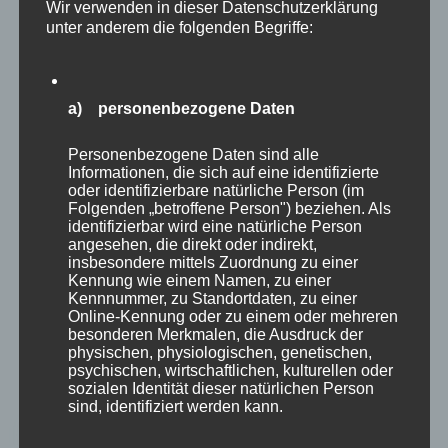
Wir verwenden in dieser Datenschutzerklärung
unter anderem die folgenden Begriffe:
a) personenbezogene Daten
Quelle: EFI
Personenbezogene Daten sind alle
Informationen, die sich auf eine identifizierte
oder identifizierbare natürliche Person (im
Das Ziel ist das international vorhandene
Folgenden „betroffene Person") beziehen. Als
Wissen für den lokalen Kontext aufzubereiten
identifizierbar wird eine natürliche Person
und dabei alle Beteiligten miteinzubeziehen.
angesehen, die direkt oder indirekt,
Der Fokus auf die Präventionsarbeit ist
insbesondere mittels Zuordnung zu einer
entscheidend um langfristig um nachhaltig
Kennung wie einem Namen, zu einer
Kennnummer, zu Standortdaten, zu einer
Wälder und Vegetation so zu gestalten, dass
Online-Kennung oder zu einem oder mehreren
sie widerstandsfähiger im Umgang mit Feuer
besonderen Merkmalen, die Ausdruck der
werden.
physischen, physiologischen, genetischen,
psychischen, wirtschaftlichen, kulturellen oder
sozialen Identität dieser natürlichen Person
sind, identifiziert werden kann.