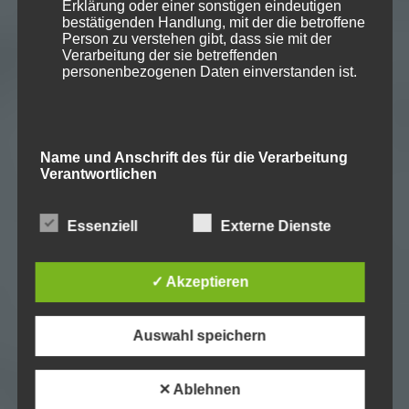
Erklärung oder einer sonstigen eindeutigen
bestätigenden Handlung, mit der die betroffene
Person zu verstehen gibt, dass sie mit der
Verarbeitung der sie betreffenden
personenbezogenen Daten einverstanden ist.
Name und Anschrift des für die Verarbeitung
Verantwortlichen
Verantwortlicher im Sinne der Datenschutz-
Essenziell
Externe Dienste
Grundverordnung, sonstiger in den Mitgliedstaaten
der Europäischen Union geltenden
Datenschutzgesetze und anderer Bestimmungen
✓ Akzeptieren
mit datenschutzrechtlichem Charakter ist die:
KWF GmbH
Bernhard Hauck
Auswahl speichern
Spremberger Straße 1
64823 Groß-Umstadt
Deutschland
✕ Ablehnen
06078/78530