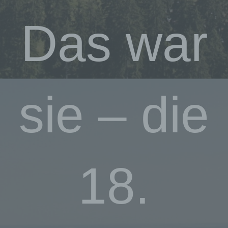
Das war
sie – die
18.