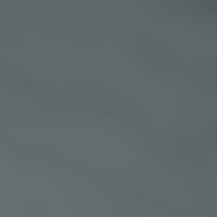
Sache nur registrierten Benutzern angeboten
werden können. Registrierten Personen steht die
Möglichkeit frei, die bei der Registrierung
angegebenen personenbezogenen Daten
jederzeit abzuändern oder vollständig aus dem
Datenbestand des für die Verarbeitung
Verantwortlichen löschen zu lassen.
Der für die Verarbeitung Verantwortliche erteilt
jeder betroffenen Person jederzeit auf Anfrage
Auskunft darüber, welche personenbezogenen
Daten über die betroffene Person gespeichert
sind. Ferner berichtigt oder löscht der für die
Verarbeitung Verantwortliche personenbezogene
Daten auf Wunsch oder Hinweis der betroffenen
Person, soweit dem keine gesetzlichen
Aufbewahrungspflichten entgegenstehen. Die
Gesamtheit der Mitarbeiter des für die
Verarbeitung Verantwortlichen stehen der
betroffenen Person in diesem Zusammenhang als
Ansprechpartner zur Verfügung.
Kontaktmöglichkeit über die Internetseite