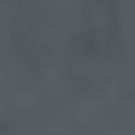
angegebenen personenbezogenen Daten
gespeichert.
Registrierung auf unserer Internetseite
Die betroffene Person hat die Möglichkeit, sich auf
der Internetseite des für die Verarbeitung
Verantwortlichen unter Angabe von
personenbezogenen Daten zu registrieren.
Welche personenbezogenen Daten dabei an den
für die Verarbeitung Verantwortlichen übermittelt
werden, ergibt sich aus der jeweiligen
Eingabemaske, die für die Registrierung
verwendet wird. Die von der betroffenen Person
eingegebenen personenbezogenen Daten werden
ausschließlich für die interne Verwendung bei dem
für die Verarbeitung Verantwortlichen und für
eigene Zwecke erhoben und gespeichert. Der für
die Verarbeitung Verantwortliche kann die
Weitergabe an einen oder mehrere
Auftragsverarbeiter, beispielsweise einen
Paketdienstleister, veranlassen, der die
personenbezogenen Daten ebenfalls
ausschließlich für eine interne Verwendung, die
dem für die Verarbeitung Verantwortlichen