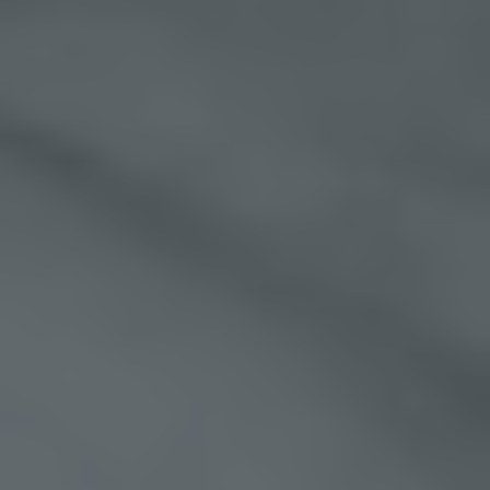
zuzurechnen ist, nutzt.
Durch eine Registrierung auf der Internetseite des
für die Verarbeitung Verantwortlichen wird ferner
die vom Internet-Service-Provider (ISP) der
betroffenen Person vergebene IP-Adresse, das
Datum sowie die Uhrzeit der Registrierung
gespeichert. Die Speicherung dieser Daten erfolgt
vor dem Hintergrund, dass nur so der Missbrauch
unserer Dienste verhindert werden kann, und
diese Daten im Bedarfsfall ermöglichen,
begangene Straftaten aufzuklären. Insofern ist die
Speicherung dieser Daten zur Absicherung des
für die Verarbeitung Verantwortlichen erforderlich.
Eine Weitergabe dieser Daten an Dritte erfolgt
grundsätzlich nicht, sofern keine gesetzliche
Pflicht zur Weitergabe besteht oder die
Weitergabe der Strafverfolgung dient.
Die Registrierung der betroffenen Person unter
freiwilliger Angabe personenbezogener Daten
dient dem für die Verarbeitung Verantwortlichen
dazu, der betroffenen Person Inhalte oder
Leistungen anzubieten, die aufgrund der Natur der