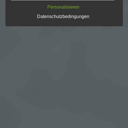
E-Mail: service@kwf-tagung.de
Personalisieren
DE813855226
Datenschutzbedingungen
Cookies / SessionStorage / LocalStorage
Die Internetseiten verwenden teilweise so
genannte Cookies, LocalStorage und
SessionStorage. Dies dient dazu, unser Angebot
nutzerfreundlicher, effektiver und sicherer zu
machen. Local Storage und SessionStorage ist
eine Technologie, mit welcher ihr Browser Daten
auf Ihrem Computer oder mobilen Gerät
abspeichert. Cookies sind Textdateien, welche
über einen Internetbrowser auf einem
Computersystem abgelegt und gespeichert
werden. Sie können die Verwendung von Cookies,
LocalStorage und SessionStorage durch
entsprechende Einstellung in Ihrem Browser
verhindern.
Zahlreiche Internetseiten und Server verwenden
Cookies. Viele Cookies enthalten eine
sogenannte Cookie-ID. Eine Cookie-ID ist eine
eindeutige Kennung des Cookies. Sie besteht aus
einer Zeichenfolge, durch welche Internetseiten