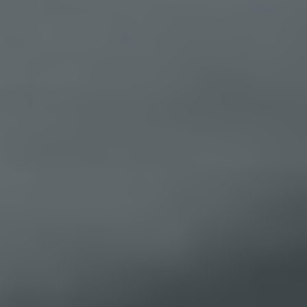
IP-Adresse erfolgt aus Sicherheitsgründen und für
den Fall, dass die betroffene Person durch einen
abgegebenen Kommentar die Rechte Dritter
verletzt oder rechtswidrige Inhalte postet. Die
Speicherung dieser personenbezogenen Daten
erfolgt daher im eigenen Interesse des für die
Verarbeitung Verantwortlichen, damit sich dieser
im Falle einer Rechtsverletzung gegebenenfalls
exkulpieren könnte. Es erfolgt keine Weitergabe
dieser erhobenen personenbezogenen Daten an
Dritte, sofern eine solche Weitergabe nicht
gesetzlich vorgeschrieben ist oder der
Rechtsverteidigung des für die Verarbeitung
Verantwortlichen dient.
Gravatar
Bei Kommentaren wird auf den Gravatar Service
von Auttomatic zurückgegriffen. Gravatar gleicht
Ihre Email-Adresse ab und bildet – sofern Sie dort
registriert sind – Ihr Avatar-Bild neben dem
Kommentar ab. Sollten Sie nicht registriert sein,
wird kein Bild angezeigt. Zu beachten ist, dass alle