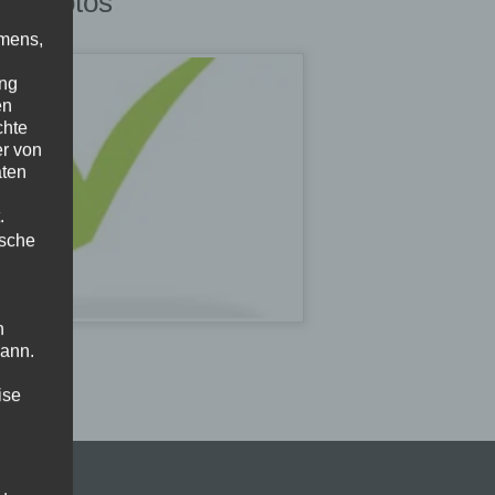
ss photos
amens,
ung
en
chte
er von
aten
.
ische
n
kann.
ise