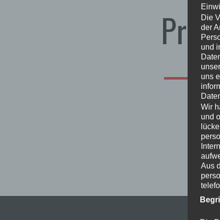
Einwi
Pres
Die V
der A
Perso
und i
Daten
unser
uns e
infor
Daten
Wir h
und o
lücke
pers
Inter
aufwe
Aus d
perso
telef
Begr