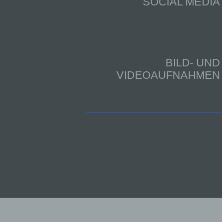
SOCIAL MEDIA
b)
Be
BILD- UND
Pe
VIDEOAUFNAHMEN
Ve
c
Ve
au
Zu
Er
An
Ve
ei
Ve