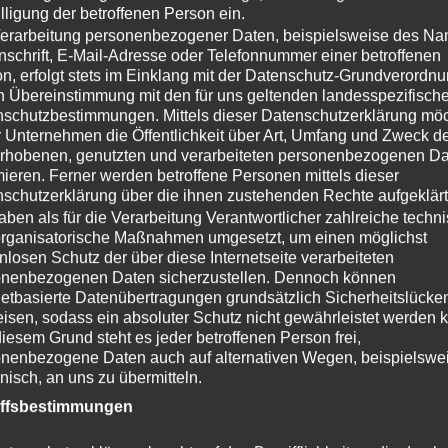
Pre
Press releases
lligung der betroffenen Person ein.
se
erarbeitung personenbezogener Daten, beispielsweise des N
nschrift, E-Mail-Adresse oder Telefonnummer einer betroffenen
n, erfolgt stets im Einklang mit der Datenschutz-Grundverordn
n Übereinstimmung mit den für uns geltenden landesspezifisch
schutzbestimmungen. Mittels dieser Datenschutzerklärung mö
 Unternehmen die Öffentlichkeit über Art, Umfang und Zweck d
rhobenen, genutzten und verarbeiteten personenbezogenen D
mieren. Ferner werden betroffene Personen mittels dieser
schutzerklärung über die ihnen zustehenden Rechte aufgeklärt
aben als für die Verarbeitung Verantwortlicher zahlreiche techn
rganisatorische Maßnahmen umgesetzt, um einen möglichst
nlosen Schutz der über diese Internetseite verarbeiteten
onenbezogenen Daten sicherzustellen. Dennoch können
netbasierte Datenübertragungen grundsätzlich Sicherheitslücke
isen, sodass ein absoluter Schutz nicht gewährleistet werden 
iesem Grund steht es jeder betroffenen Person frei,
nenbezogene Daten auch auf alternativen Wegen, beispielswe
onisch, an uns zu übermitteln.
iffsbestimmungen