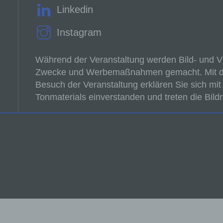
Linkedin
Instagram
 betroffene Person
troffene Person ist jede identifizierte oder identifizierbare natür
Während der Veranstaltung werden Bild- und 
rson, deren personenbezogene Daten von dem für die Verarbe
Zwecke und Werbemaßnahmen gemacht. Mit de
rantwortlichen verarbeitet werden.
Besuch der Veranstaltung erklären Sie sich mit 
Tonmaterials einverstanden und treten die Bild
) Verarbeitung
rarbeitung ist jeder mit oder ohne Hilfe automatisierter Verfahre
sgeführte Vorgang oder jede solche Vorgangsreihe im
sammenhang mit personenbezogenen Daten wie das Erheben,
fassen, die Organisation, das Ordnen, die Speicherung, die
passung oder Veränderung, das Auslesen, das Abfragen, die
rwendung, die Offenlegung durch Übermittlung, Verbreitung od
ne andere Form der Bereitstellung, den Abgleich oder die
rknüpfung, die Einschränkung, das Löschen oder die Vernichtu