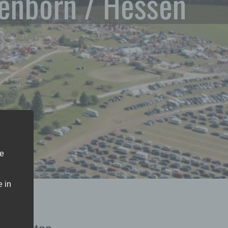
enborn / Hessen
ne
 in
s /