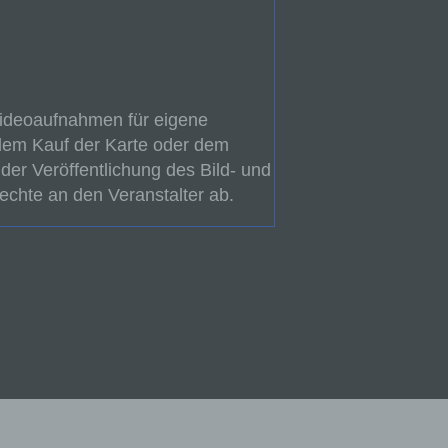
liche
Videoaufnahmen für eigene
itung
m Kauf der Karte oder dem
der Veröffentlichung des Bild- und
rechte an den Veranstalter ab.
n
 das
er
ng.