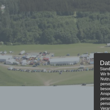
Dat
Stand
Wir f
Nutzu
perso
beson
Anspr
perso
perso
Verar