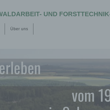
ALDARBEIT- UND FORSTTECHNIK-E
Über uns
 erleben
vom 19