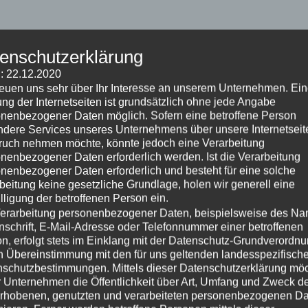
enschutzerklärung
: 22.12.2020
reuen uns sehr über Ihr Interesse an unserem Unternehmen. Ei
ng der Internetseiten ist grundsätzlich ohne jede Angabe
NEWS
EXKURSI
nenbezogener Daten möglich. Sofern eine betroffene Person
dere Services unseres Unternehmens über unsere Internetseite
AUSSTELLER
uch nehmen möchte, könnte jedoch eine Verarbeitung
er
nenbezogener Daten erforderlich werden. Ist die Verarbeitung
nenbezogener Daten erforderlich und besteht für eine solche
beitung keine gesetzliche Grundlage, holen wir generell eine
lligung der betroffenen Person ein.
nen
erarbeitung personenbezogener Daten, beispielsweise des N
nschrift, E-Mail-Adresse oder Telefonnummer einer betroffenen
n, erfolgt stets im Einklang mit der Datenschutz-Grundverordn
n Übereinstimmung mit den für uns geltenden landesspezifisch
schutzbestimmungen. Mittels dieser Datenschutzerklärung mö
 Unternehmen die Öffentlichkeit über Art, Umfang und Zweck d
rhobenen, genutzten und verarbeiteten personenbezogenen D