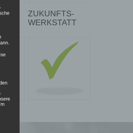
.
SS
ZUKUNFTS-
ische
WERKSTATT
n
kann.
ise
 den
e
nsere
 Um
Programm