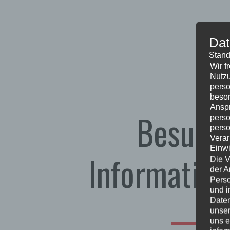
Dat
Stand
Wir f
Nutzu
perso
beson
Anspr
Besuch
perso
perso
Verar
Einwi
Informatio
Die V
der A
Perso
und i
Daten
unser
uns e