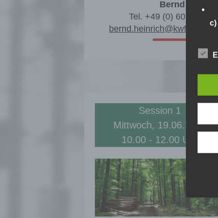
Bernd Heinri
Tel. +49 (0) 6078/785-
c
bernd.heinrich@kwf-online.
Ve
au
E
Zu
Er
An
Ve
ei
Ve
Session 1
Mittwoch, 19.06.2024
10.00 - 12.00 Uhr
d)
Ei
pe
ei
e)