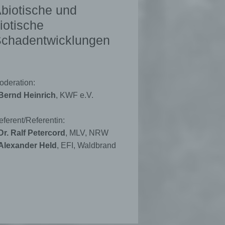
biotische und
iotische
chadentwicklungen
, zu
sen,
oderation:
 Bernd Heinrich
, KWF e.V.
ferent/Referentin:
Dr. Ralf Petercord
, MLV, NRW
n in
Alexander Held
, EFI, Waldbrand
schen
en