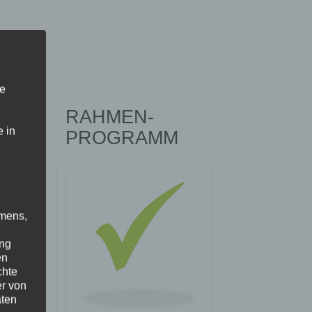
ne
ON
RAHMEN-
 in
PROGRAMM
amens,
ung
en
chte
er von
aten