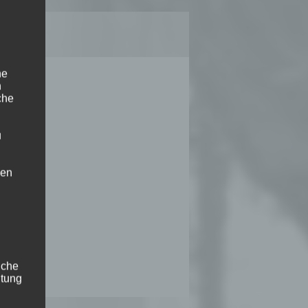
ne
n
che
ent der
u
nen
mittels
hen
liche
itung