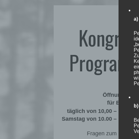
a
Kongres
Pe
id
„b
Pe
Program
Zu
Ke
ei
ph
wi
Pe
Öffnungszeit
für Besuche
b)
täglich von 10,00 – 16.30 U
Samstag von 10.00 – 14.30 U
Be
Pe
Ve
Fragen zum Kongres