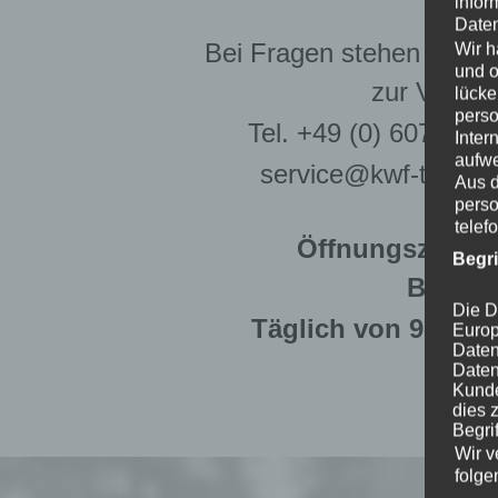
infor
Daten
Bei Fragen stehen wir g
Wir h
und o
zur Verfü
lücke
pers
Tel. +49 (0) 6078/78
Inter
aufwe
service@kwf-tagung
Aus d
perso
telef
Öffnungszeiten 
Begr
Besuch
Die D
Täglich von 9 – 18 
Europ
Daten
Daten
Kunde
dies 
Begrif
Wir v
folge