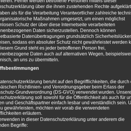
mieren. Ferner werden betroffene Personen mittels dieser
schutzerklärung über die ihnen zustehenden Rechte aufgeklärt
SONDER-
KONGRE
erne
aben als für die Verarbeitung Verantwortlicher zahlreiche techn
rganisatorische Maßnahmen umgesetzt, um einen möglichst
SCHAUEN
Programm
gung
Erfahren Sie mehr über
nlosen Schutz der über diese Internetseite verarbeiteten
unsere Aussteller
onenbezogenen Daten sicherzustellen. Dennoch können
5-30
netbasierte Datenübertragungen grundsätzlich Sicherheitslücke
isen, sodass ein absoluter Schutz nicht gewährleistet werden 
.de
iesem Grund steht es jeder betroffenen Person frei,
nenbezogene Daten auch auf alternativen Wegen, beispielswe
onisch, an uns zu übermitteln.
für
iffsbestimmungen
er:
atenschutzerklärung beruht auf den Begrifflichkeiten, die durch
Uhr
äischen Richtlinien- und Verordnungsgeber beim Erlass der
schutz-Grundverordnung (DS-GVO) verwendet wurden. Unser
schutzerklärung soll sowohl für die Öffentlichkeit als auch für u
n und Geschäftspartner einfach lesbar und verständlich sein.
zu gewährleisten, möchten wir vorab die verwendeten
flichkeiten erläutern.
erwenden in dieser Datenschutzerklärung unter anderem die
nden Begriffe: