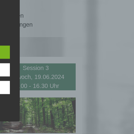
kussionen
ntwicklungen
n
 das
er
ng.
Session 3
Mittwoch, 19.06.2024
15.00 - 16.30 Uhr
g