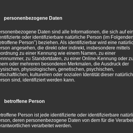
) personenbezogene Daten
s
Bernd Heinrich, KWF e.V.
rsonenbezogene Daten sind alle Informationen, die sich auf ei
entifizierte oder identifizierbare natürliche Person (im Folgende
etroffene Person") beziehen. Als identifizierbar wird eine natürli
rson angesehen, die direkt oder indirekt, insbesondere mittels
m
ordnung zu einer Kennung wie einem Namen, zu einer
Der Fachkongress di
nnnummer, zu Standortdaten, zu einer Online-Kennung oder z
anwendungsbezoge
nem oder mehreren besonderen Merkmalen, die Ausdruck der
ysischen, physiologischen, genetischen, psychischen,
Wissensvermittlung, 
rtschaftlichen, kulturellen oder sozialen Identität dieser natürlic
rson sind, identifiziert werden kann.
Fachvorträgen und
en
Diskussionsforen
r:
 betroffene Person
hr
hr
troffene Person ist jede identifizierte oder identifizierbare natür
rson, deren personenbezogene Daten von dem für die Verarbe
rantwortlichen verarbeitet werden.
s: