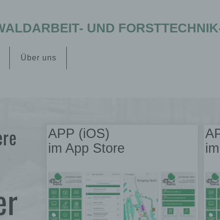
ALDARBEIT- UND FORSTTECHNIK-E
Über uns
ere
APP (iOS)
AP
im App Store
im
er