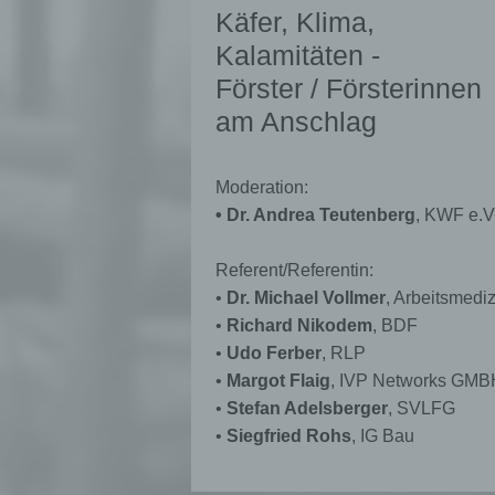
Käfer, Klima,
Pr
Kalamitäten -
pe
Förster / Försterinnen
pe
pe
am Anschlag
be
wi
Zu
na
Moderation:
• Dr. Andrea Teutenberg
, KWF e.V
f
Referent/Referentin:
•
Dr. Michael Vollmer
, Arbeitsmediz
Ps
•
Richard Nikodem
, BDF
ei
•
Udo Ferber
, RLP
Hi
be
•
Margot Flaig
, IVP Networks GMB
zu
•
Stefan Adelsberger
, SVLFG
te
•
Siegfried Rohs
, IG Bau
ge
id
we