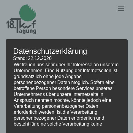
DAS WELTGRÖSSTE W
Datenschutzerklärung
ALDARBEIT- UND F
Stand: 22.12.2020
ORSTTECHNIK-EVENT 2024
Wir freuen uns sehr über Ihr Interesse an unserem
Unternehmen. Eine Nutzung der Internetseiten ist
grundsätzlich ohne jede Angabe
personenbezogener Daten möglich. Sofern eine
Besucher
betroffene Person besondere Services unseres
Unternehmens über unsere Internetseite in
Anspruch nehmen möchte, könnte jedoch eine
Verarbeitung personenbezogener Daten
VirtualTour
erforderlich werden. Ist die Verarbeitung
personenbezogener Daten erforderlich und
Forstwirtschaft erleben vom 19.- 22. Juni 2024 in
besteht für eine solche Verarbeitung keine
Schwarzenborn / Hessen 18. KWF-Tagung 2024
gesetzliche Grundlage, holen wir generell eine