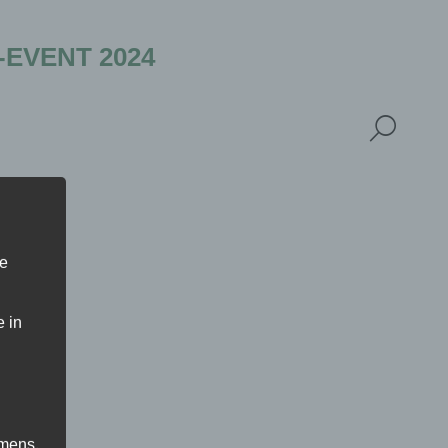
VENT 2024
ne
 in
amens,