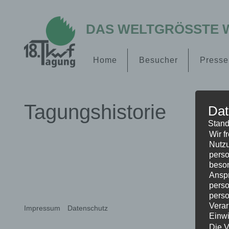
DAS WELTGRÖSSTE W
Home
Besucher
Presse
Tagungshistorie
Dat
Stand
Wir f
Nutzu
16. KWF-Tagung 2012 – Bopfingen
perso
beson
Faszination Forstwirtschaft – durch
Anspr
Zusammenarbeit gewinnen 534 Aussteller und
perso
50.306 Besucher aus 26 Ländern weltweit Die
perso
16 KWF-Tagung ist Geschichte. Sie ist ein
Verar
Impressum
Datenschutz
Einwi
Riesenerfolg gewesen. Wir hatten schon bei der
Die V
Auswahl des Geländes ein gutes Gefühl. Rund um