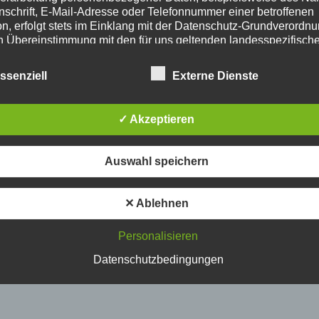
nschrift, E-Mail-Adresse oder Telefonnummer einer betroffenen
Fachkongress und Rahmenprogramm
n, erfolgt stets im Einklang mit der Datenschutz-Grundverordn
Sonderschau 1. Traktionshilfswinden
n Übereinstimmung mit den für uns geltenden landesspezifisch
TraktionshilfswindenSonderschau
schutzbestimmungen. Mittels dieser Datenschutzerklärung mö
 Unternehmen die Öffentlichkeit über Art, Umfang und Zweck d
1Traktionshilfswinden Prüfung von Seilwinden Am
ssenziell
Externe Dienste
rhobenen, genutzten und verarbeiteten personenbezogenen D
12. Juni 2016 endete die 17. KWF-Tagung in
mieren. Ferner werden betroffene Personen mittels dieser
Roding. Die […]
schutzerklärung über die ihnen zustehenden Rechte aufgeklärt
✓ Akzeptieren
aben als für die Verarbeitung Verantwortlicher zahlreiche techn
rganisatorische Maßnahmen umgesetzt, um einen möglichst
nlosen Schutz der über diese Internetseite verarbeiteten
Auswahl speichern
onenbezogenen Daten sicherzustellen. Dennoch können
netbasierte Datenübertragungen grundsätzlich Sicherheitslücke
isen, sodass ein absoluter Schutz nicht gewährleistet werden 
✕ Ablehnen
iesem Grund steht es jeder betroffenen Person frei,
nenbezogene Daten auch auf alternativen Wegen, beispielswe
Personalisieren
onisch, an uns zu übermitteln.
Datenschutzbedingungen
iffsbestimmungen
atenschutzerklärung beruht auf den Begrifflichkeiten, die durch
äischen Richtlinien- und Verordnungsgeber beim Erlass der