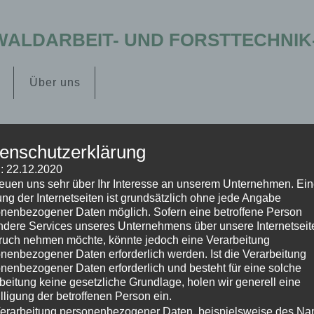
ALDARBEIT- UND FORSTTECHNIK-E
Über uns
enschutzerklärung
: 22.12.2020
reuen uns sehr über Ihr Interesse an unserem Unternehmen. Ei
ng der Internetseiten ist grundsätzlich ohne jede Angabe
17. KWF-Tagung 2016 – Roding
nenbezogener Daten möglich. Sofern eine betroffene Person
dere Services unseres Unternehmens über unsere Internetseite
Wälder-Menschen-Märkte – Forstwirtschaft nutzt
uch nehmen möchte, könnte jedoch eine Verarbeitung
natürlich 551 Aussteller und 51.000 Besucher aus
nenbezogener Daten erforderlich werden. Ist die Verarbeitung
24 Ländern weltweit Foren/ Sonderschauen
nenbezogener Daten erforderlich und besteht für eine solche
2016 Fachexkursionen 2016 EXPO 2016
beitung keine gesetzliche Grundlage, holen wir generell eine
lligung der betroffenen Person ein.
Forenprogramm Forenprogramm Tab Content
erarbeitung personenbezogener Daten, beispielsweise des N
Übersicht Fachexkursionspunkte Tab Title