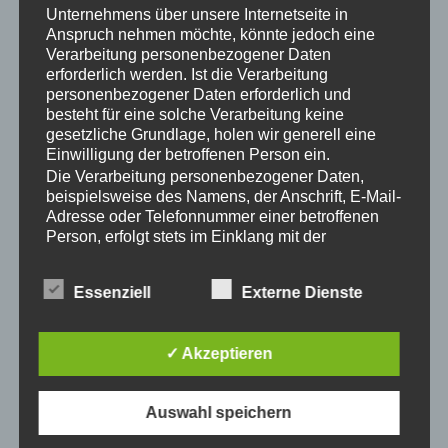
Unternehmens über unsere Internetseite in
Anspruch nehmen möchte, könnte jedoch eine
UNSERE AUSSTELLER STELLEN
Verarbeitung personenbezogener Daten
SICH VOR
erforderlich werden. Ist die Verarbeitung
personenbezogener Daten erforderlich und
besteht für eine solche Verarbeitung keine
gesetzliche Grundlage, holen wir generell eine
Informieren sie sich über unsere Aussteller.
Einwilligung der betroffenen Person ein.
Das Verzeichnis wird fortlaufend aktualisiert.
Die Verarbeitung personenbezogener Daten,
beispielsweise des Namens, der Anschrift, E-Mail-
Adresse oder Telefonnummer einer betroffenen
Person, erfolgt stets im Einklang mit der
Datenschutz-Grundverordnung und in
Übereinstimmung mit den für uns geltenden
Essenziell
Externe Dienste
landesspezifischen Datenschutzbestimmungen.
A
B
Mittels dieser Datenschutzerklärung möchte unser
Unternehmen die Öffentlichkeit über Art, Umfang
✓ Akzeptieren
und Zweck der von uns erhobenen, genutzten und
C D
E
verarbeiteten personenbezogenen Daten
informieren. Ferner werden betroffene Personen
Auswahl speichern
mittels dieser Datenschutzerklärung über die
F
G
ihnen zustehenden Rechte aufgeklärt.