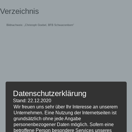
Verzeichnis
Bildnachweis: „Christoph Goebel, BFB Schwarzenborn“
18. KWF-Tagung 2024
Datenschutzerklärung
Stand: 22.12.2020
Ausstellerverzeichnis
Wir freuen uns sehr über Ihr Interesse an unserem
Unternehmen. Eine Nutzung der Internetseiten ist
grundsätzlich ohne jede Angabe
personenbezogener Daten möglich. Sofern eine
betroffene Person besondere Services unseres